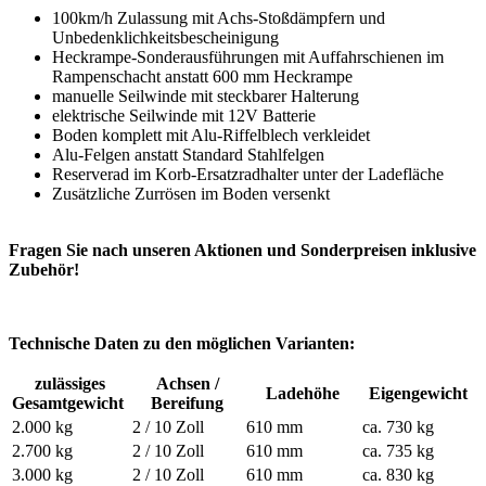
100km/h Zulassung mit Achs-Stoßdämpfern und
Unbedenklichkeitsbescheinigung
Heckrampe-Sonderausführungen mit Auffahrschienen im
Rampenschacht anstatt 600 mm Heckrampe
manuelle Seilwinde mit steckbarer Halterung
elektrische Seilwinde mit 12V Batterie
Boden komplett mit Alu-Riffelblech verkleidet
Alu-Felgen anstatt Standard Stahlfelgen
Reserverad im Korb-Ersatzradhalter unter der Ladefläche
Zusätzliche Zurrösen im Boden versenkt
Fragen Sie nach unseren Aktionen und Sonderpreisen inklusive
Zubehör!
Technische Daten zu den möglichen Varianten:
zulässiges
Achsen /
Ladehöhe
Eigengewicht
Gesamtgewicht
Bereifung
2.000 kg
2 / 10 Zoll
610 mm
ca. 730 kg
2.700 kg
2 / 10 Zoll
610 mm
ca. 735 kg
3.000 kg
2 / 10 Zoll
610 mm
ca. 830 kg